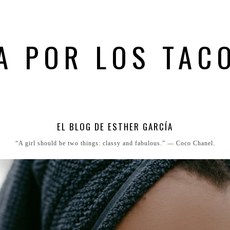
A POR LOS TAC
EL BLOG DE ESTHER GARCÍA
“A girl should be two things: classy and fabulous.” ― Coco Chanel.