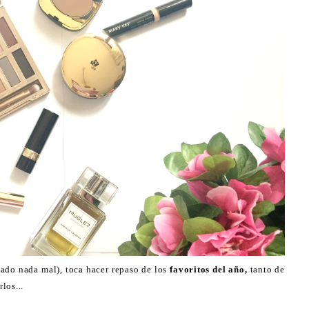
tado nada mal), toca hacer repaso de los
favoritos del año,
tanto de
los...