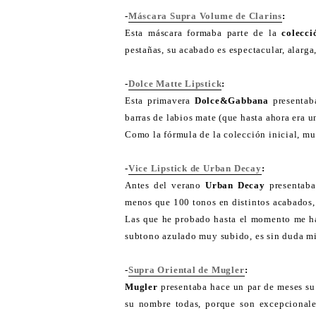
-
Máscara Supra Volume de Clarins
:
Esta máscara formaba parte de la
colecci
pestañas, su acabado es espectacular, alarga
-
Dolce Matte Lipstick
:
Esta primavera
Dolce&Gabbana
presentab
barras de labios mate (que hasta ahora era u
Como la fórmula de la colección inicial, mu
-
Vice Lipstick de Urban Decay
:
Antes del verano
Urban Decay
presentab
menos que 100 tonos en distintos acabados, 
Las que he probado hasta el momento me h
subtono azulado muy subido, es sin duda mi
-
Supra Oriental de Mugler
:
Mugler
presentaba hace un par de meses su
su nombre todas, porque son excepcionale