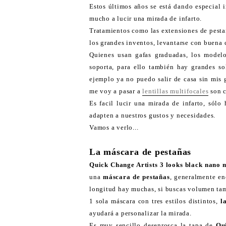
Estos últimos años se está dando especial
mucho a lucir una mirada de infarto.
Tratamientos como las extensiones de pest
los grandes inventos, levantarse con buena c
Quienes usan gafas graduadas, los modelo
soporta, para ello también hay grandes s
ejemplo ya no puedo salir de casa sin mis 
me voy a pasar a
lentillas multifocales
son c
Es facil lucir una mirada de infarto, sólo
adapten a nuestros gustos y necesidades.
Vamos a verlo...
La máscara de pestañas
Quick Change Artists 3 looks black nano
una
máscara de pestañas
, generalmente en
longitud hay muchas, si buscas volumen tam
1 sola máscara con tres estilos distintos,
l
ayudará a personalizar la mirada.
Es muy sencillo desenrosca la tapa de
Qui