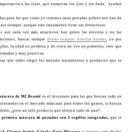
 importancia a las cejas, que enmarcan los ojos y sin duda ayudan
añas para las que como yo tenemos unas pestañas pobres son uno de
ara siempre, aunque este tratamiento tiene sus detractoras.
s son cada vez más atractivos, hay quien las necesita y no las
oluciones, buscar siempre
dónde comprar lentillas baratas
, yo por
gafas, la edad no perdona y de cerca no veo un pimiento, creo que
ómodas y muy practicas.
 hay que saber elegir los mejores tratamientos o productos que se
 máscara de M2 Beauté
es el inventazo para las que buscan todo en
contramos en el mercado máscaras para todos los gustos, si buscas
bién, ¿pero un sólo producto que ofrezca todo en uno?.
a primera máscara de pestañas con 3 cepillos integrados,
que te
ck Change Artists 3 looks Nano Máscara
y enrosca uno de los