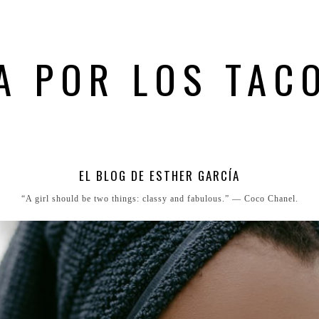
A POR LOS TAC
EL BLOG DE ESTHER GARCÍA
“A girl should be two things: classy and fabulous.” ― Coco Chanel.