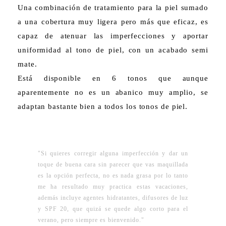
Una combinación de tratamiento para la piel sumado
a una cobertura muy ligera pero más que eficaz, es
capaz de atenuar las imperfecciones y aportar
uniformidad al tono de piel, con un acabado semi
mate.
Está disponible en 6 tonos que aunque
aparentemente no es un abanico muy amplio, se
adaptan bastante bien a todos los tonos de piel.
"Si quieres corregir alguna imperfección y dar un
toque de buena cara sin parecer que vas maquillada
es la opción perfecta, no es nada grasa por lo tanto
me ha resultado muy practica estas vacaciones,
además incluye agentes hidratantes, difusores de luz
y SPF 20, que quizá se quede algo corto para el
verano, pero siempre es bienvenido."