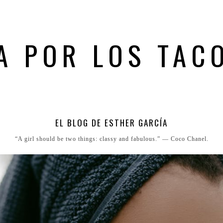
A POR LOS TAC
EL BLOG DE ESTHER GARCÍA
“A girl should be two things: classy and fabulous.” ― Coco Chanel.