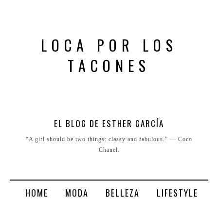
LOCA POR LOS
TACONES
EL BLOG DE ESTHER GARCÍA
“A girl should be two things: classy and fabulous.” ― Coco
Chanel.
HOME
MODA
BELLEZA
LIFESTYLE