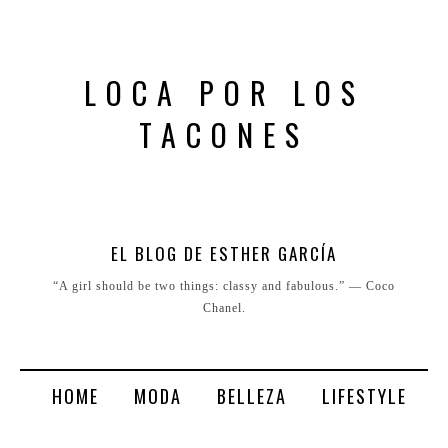
LOCA POR LOS
TACONES
EL BLOG DE ESTHER GARCÍA
“A girl should be two things: classy and fabulous.” ― Coco
Chanel.
HOME
MODA
BELLEZA
LIFESTYLE