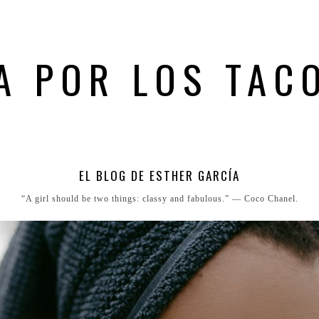
A POR LOS TAC
EL BLOG DE ESTHER GARCÍA
“A girl should be two things: classy and fabulous.” ― Coco Chanel.