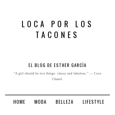
LOCA POR LOS
TACONES
EL BLOG DE ESTHER GARCÍA
“A girl should be two things: classy and fabulous.” ― Coco
Chanel.
HOME
MODA
BELLEZA
LIFESTYLE