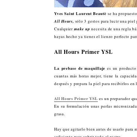
Yves Saint Laurent Beautè
se ha propuesto
All Hours,
sólo 3 gestos para lucir una piel 
Cualquier
make up
necesita de una regla bás
hayas hecho ya tienes el lienzo perfecto par
All Hours Primer YSL
La prebase de maquillaje
es un producto 
cuantas más horas mejor, tiene la capacid
después y prepara la piel para recibirlos en
All Hours Primer YSL
es un preparador que
En su formulación unas perlas micronizada
grasa.
Hay que agitarlo bien antes de usarlo para 
suficiente para cubrir todo el rostro.