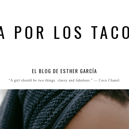
A POR LOS TAC
EL BLOG DE ESTHER GARCÍA
“A girl should be two things: classy and fabulous.” ― Coco Chanel.