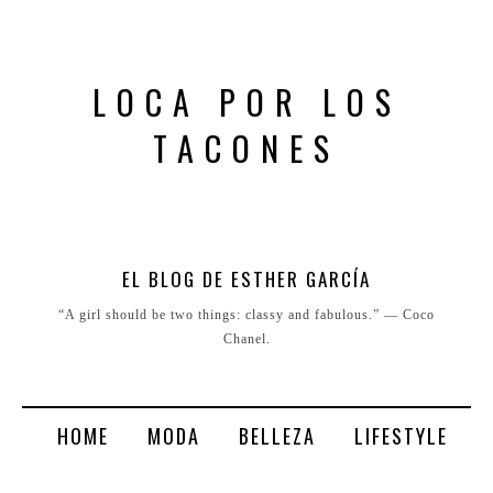
LOCA POR LOS
TACONES
EL BLOG DE ESTHER GARCÍA
“A girl should be two things: classy and fabulous.” ― Coco
Chanel.
HOME
MODA
BELLEZA
LIFESTYLE