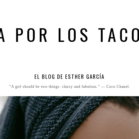
A POR LOS TAC
EL BLOG DE ESTHER GARCÍA
“A girl should be two things: classy and fabulous.” ― Coco Chanel.