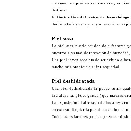
tratamientos pueden ser similares, es ob
distinta.
El
Doctor David Orentreich Dermatólogo d
deshidratada y seca y voy a resumir su expl
Piel seca
La piel seca puede ser debida a factores g
nuestros sistemas de retención de humedad, l
Una piel joven seca puede ser debido a fact
mucho más propicia a sufrir sequedad.
Piel deshidratada
Una piel deshidratada la puede sufrir cua
incluidas las pieles grasas ( que muchas cae
La exposición al aire seco de los aires acon
en exceso, limpiar la piel demasiado o con p
Todos estos factores pueden provocar deshid