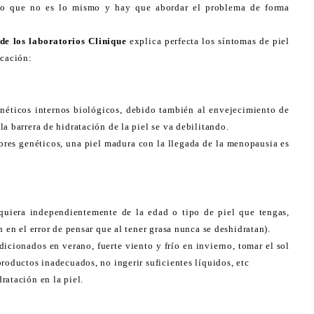
vio que no es lo mismo y hay que abordar el problema de forma
e los laboratorios Clinique
explica perfecta los síntomas de piel
icación:
enéticos internos biológicos, debido también al envejecimiento de
a barrera de hidratación de la piel se va debilitando.
ores genéticos, una piel madura con la llegada de la menopausia es
lquiera independientemente de la edad o tipo de piel que tengas,
n en el error de pensar que al tener grasa nunca se deshidratan).
dicionados en verano, fuerte viento y frío en invierno, tomar el sol
roductos inadecuados, no ingerir suficientes líquidos, etc
ratación en la piel.