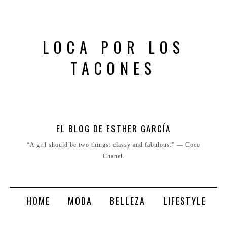
LOCA POR LOS
TACONES
EL BLOG DE ESTHER GARCÍA
“A girl should be two things: classy and fabulous.” ― Coco
Chanel.
HOME
MODA
BELLEZA
LIFESTYLE