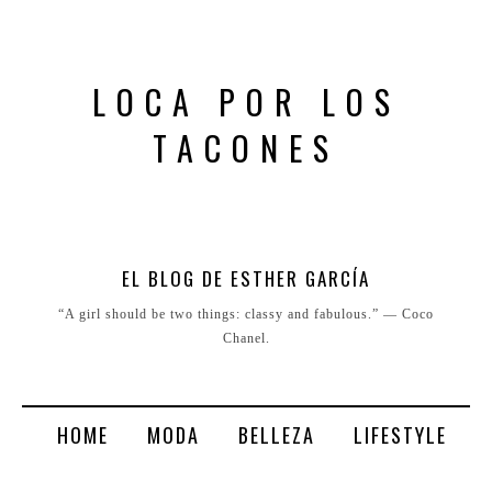
LOCA POR LOS
TACONES
EL BLOG DE ESTHER GARCÍA
“A girl should be two things: classy and fabulous.” ― Coco
Chanel.
HOME
MODA
BELLEZA
LIFESTYLE