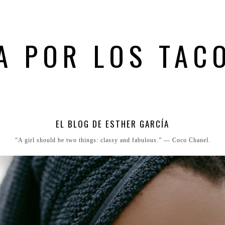
A POR LOS TAC
EL BLOG DE ESTHER GARCÍA
“A girl should be two things: classy and fabulous.” ― Coco Chanel.