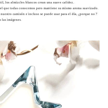
l, los almizcles blancos crean una suave calidez.
el que todas conocemos pero mantiene su mismo aroma suavizado.
 nuestro camisón e incluso se puede usar para el día, ¿porque no ?
n las imágenes.