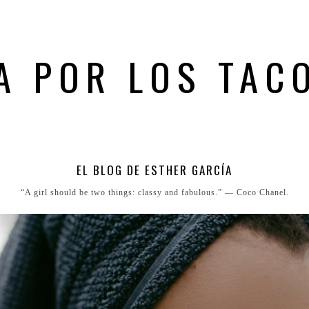
A POR LOS TAC
EL BLOG DE ESTHER GARCÍA
“A girl should be two things: classy and fabulous.” ― Coco Chanel.