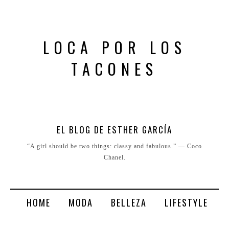
LOCA POR LOS
TACONES
EL BLOG DE ESTHER GARCÍA
“A girl should be two things: classy and fabulous.” ― Coco
Chanel.
HOME
MODA
BELLEZA
LIFESTYLE