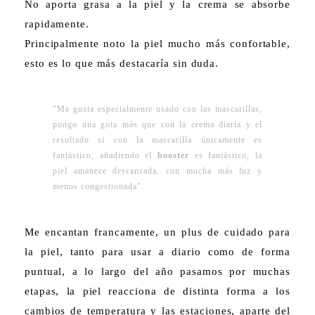
No aporta grasa a la piel y la crema se absorbe
rapidamente.
Principalmente noto la piel mucho más confortable,
esto es lo que más destacaría sin duda.
"Me gusta especialmente usado con las mascarillas,
pongo una gota más que con la crema diaria y el
resultado si con la mascarilla únicamente es
fantástico, añadiendo el
booster
es fantástico, la
piel amanece descansada, con mucha más luz y
menos congestionada".
Me encantan francamente, un plus de cuidado para
la piel, tanto para usar a diario como de forma
puntual, a lo largo del año pasamos por muchas
etapas, la piel reacciona de distinta forma a los
cambios de temperatura y las estaciones, aparte del