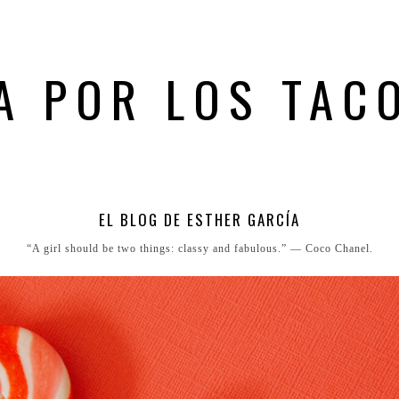
A POR LOS TAC
EL BLOG DE ESTHER GARCÍA
“A girl should be two things: classy and fabulous.” ― Coco Chanel.