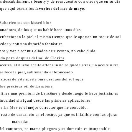
s descubrimientos beauty y de reencuentro con otros que en su día
que aquí teneis los
favoritos del mes de mayo.
Sahariennes sun kissed blur
ionadores, de los que os hablé hace unos días.
rfeccionan la piel al mismo tiempo que le aportan un toque de sol
edor y con una duración fantástica.
to y van a ser mis aliados este verano, no cabe duda.
ado para después del sol de Clarins
ceites, el nuevo aceite after sun no se queda atrás, un aceite ultra
bellece la piel, sublimando el bronceado.
ísticas de este aceite para después del sol aquí.
lue precious oil de Lancôme
la línea más premium de Lancôme y desde luego le hace justicia, es
inosidad sin igual desde las primeras aplicaciones.
de La Mer
es el mejor corrector que he conocido.
esto de cansancio en el rostro, ya que es infalible con las ojeras
marcadas.
el contorno, no marca pliegues y su duración es insuperable.