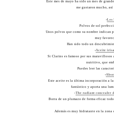
Este mes de mayo ha sido un mes de grande
me gustaron mucho, así 
-
Les 
Polvos de sol perfecc
Unos polvos que como su nombre indican pe
muy favorec
Han sido todo un descubrimien
-
Aceite iris
Si Clarins es famoso por sus maravillosos a
nutritivo, que em
Puedes leer las caracter
-
Abso
Este aceite es la última incorporación a 
fantástico y aporta una lum
-
The radiant concealer 
Borra de un plumazo de forma eficaz todo r
Además es muy hidratante en la zona d