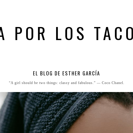
A POR LOS TAC
EL BLOG DE ESTHER GARCÍA
“A girl should be two things: classy and fabulous.” ― Coco Chanel.