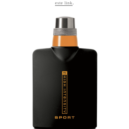
este link
.