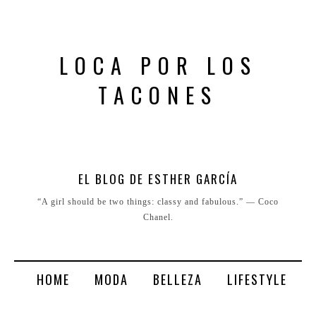
LOCA POR LOS
TACONES
EL BLOG DE ESTHER GARCÍA
“A girl should be two things: classy and fabulous.” ― Coco
Chanel.
HOME
MODA
BELLEZA
LIFESTYLE