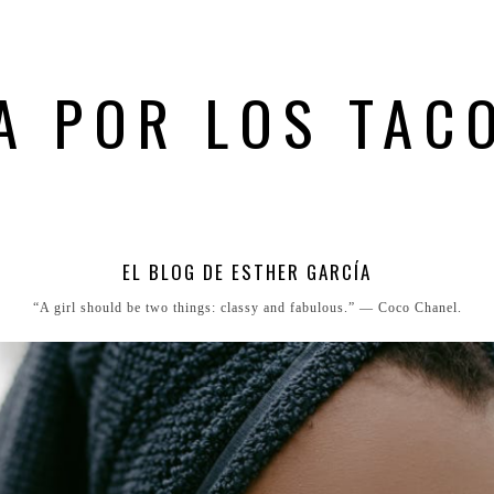
A POR LOS TAC
EL BLOG DE ESTHER GARCÍA
“A girl should be two things: classy and fabulous.” ― Coco Chanel.