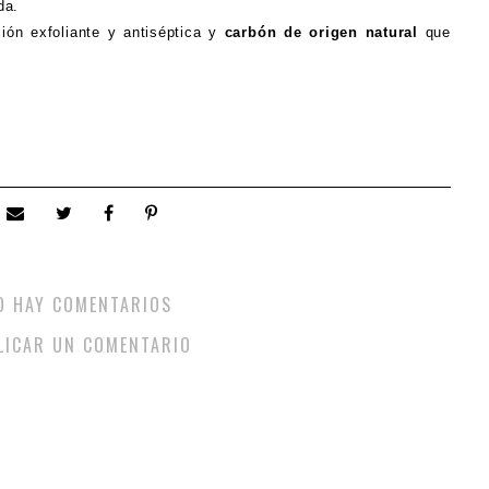
da.
ión exfoliante y antiséptica y
carbón de origen natural
que
O HAY COMENTARIOS
LICAR UN COMENTARIO