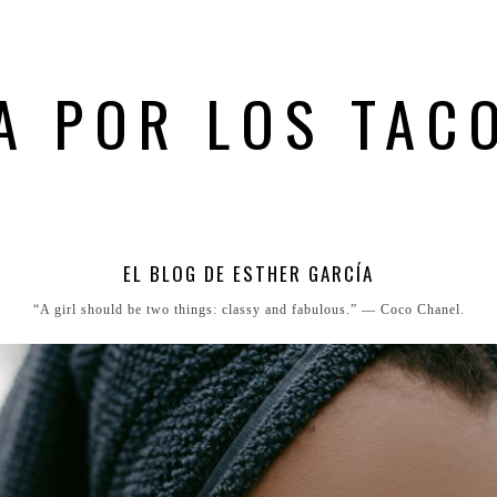
A POR LOS TAC
EL BLOG DE ESTHER GARCÍA
“A girl should be two things: classy and fabulous.” ― Coco Chanel.