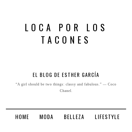
LOCA POR LOS
TACONES
EL BLOG DE ESTHER GARCÍA
“A girl should be two things: classy and fabulous.” ― Coco
Chanel.
HOME
MODA
BELLEZA
LIFESTYLE