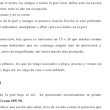
n el rostro, las arrugas o tienes la piel clara, debes usar sin excusa
 bien, todo el año sin excepción.
erano y no es cierto.
to de la piel y aunque os parezca ciencia ficción se está probando
el ordenador, smartphone o iPad ) provoca daños en la piel.
rotección, hay quien ve suficiente un 15 o 20 que muchas cremas
 crema hidratante que no contenga ningún tipo de protección y
ón, antes de maquillarme, me siento mucho más protegida.
s urbanos, los que no tengo asociados a playa, piscina y verano en
o, haga sol, no salga de casa o esté nublado.
g
de la piel bajo el sol, ha presentado recientemente su primer
 Cream SPF 50.
frece una acción anti edad, sirve de escudo contra la polución que