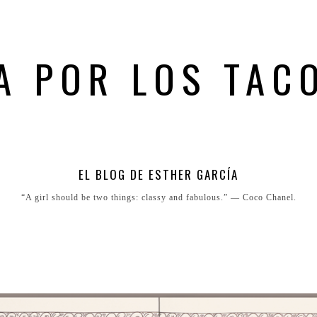
A POR LOS TAC
EL BLOG DE ESTHER GARCÍA
“A girl should be two things: classy and fabulous.” ― Coco Chanel.