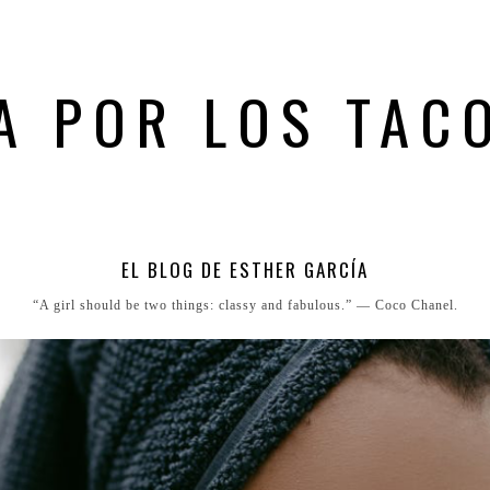
A POR LOS TAC
EL BLOG DE ESTHER GARCÍA
“A girl should be two things: classy and fabulous.” ― Coco Chanel.