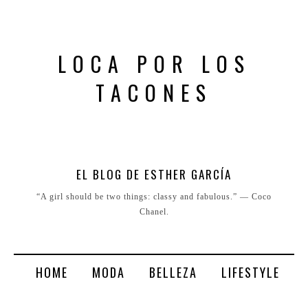
LOCA POR LOS
TACONES
EL BLOG DE ESTHER GARCÍA
“A girl should be two things: classy and fabulous.” ― Coco
Chanel.
HOME
MODA
BELLEZA
LIFESTYLE