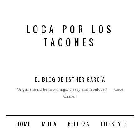
LOCA POR LOS
TACONES
EL BLOG DE ESTHER GARCÍA
“A girl should be two things: classy and fabulous.” ― Coco
Chanel.
HOME
MODA
BELLEZA
LIFESTYLE