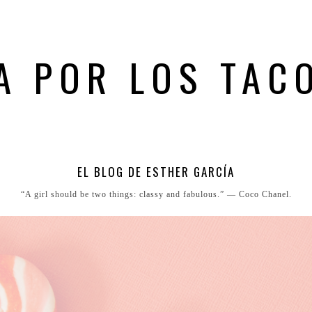
A POR LOS TAC
EL BLOG DE ESTHER GARCÍA
“A girl should be two things: classy and fabulous.” ― Coco Chanel.