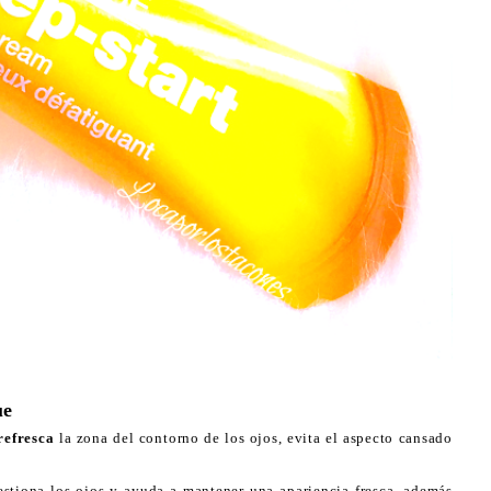
ue
refresca
la zona del contorno de los ojos, evita el aspecto cansado
estiona los ojos y ayuda a mantener una apariencia fresca, además