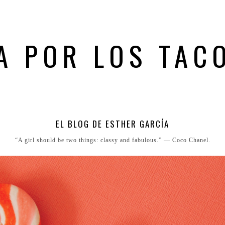
A POR LOS TAC
EL BLOG DE ESTHER GARCÍA
“A girl should be two things: classy and fabulous.” ― Coco Chanel.