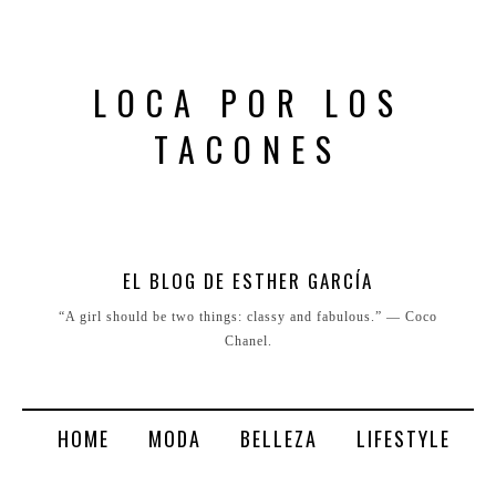
LOCA POR LOS
TACONES
EL BLOG DE ESTHER GARCÍA
“A girl should be two things: classy and fabulous.” ― Coco
Chanel.
HOME
MODA
BELLEZA
LIFESTYLE