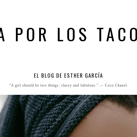
A POR LOS TAC
EL BLOG DE ESTHER GARCÍA
“A girl should be two things: classy and fabulous.” ― Coco Chanel.