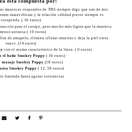
nea está compuesta por:
las mantecas corporales de TBS siempre digo que son de mis
romas maravillosas y la relación cálidad precio siempre es
estupenda. ( 16 euros)
atación para el cuerpo, pero mucho más ligera que la manteca
menos untuosa ( 10 euros)
las de amapola, elimina células muertas y deja la piel extra
suave. (14 euros)
py
con el aroma caracteristico de la línea. ( 6 euros)
a el baño Smokey Poppy
( 16 euros)
ra masaje Smokey Poppy
(18 euros)
lonia Smokey Poppy
( 12, 50 euros)
ón limitada hasta agotar existencias.