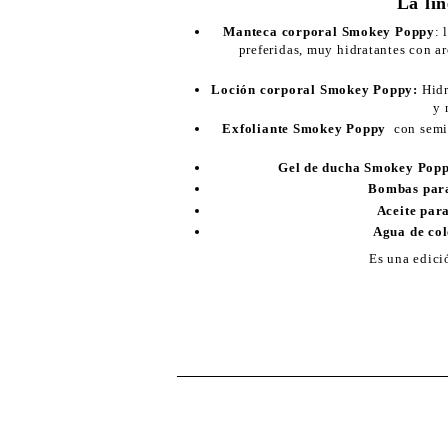
La lí
Manteca corporal Smokey Poppy
: 
preferidas, muy hidratantes con a
Loción corporal Smokey Poppy:
Hidr
y 
Exfoliante Smokey Poppy
con semil
Gel de ducha Smokey Pop
Bombas par
Aceite pa
Agua de co
Es una edici