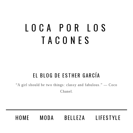
LOCA POR LOS
TACONES
EL BLOG DE ESTHER GARCÍA
“A girl should be two things: classy and fabulous.” ― Coco
Chanel.
HOME
MODA
BELLEZA
LIFESTYLE