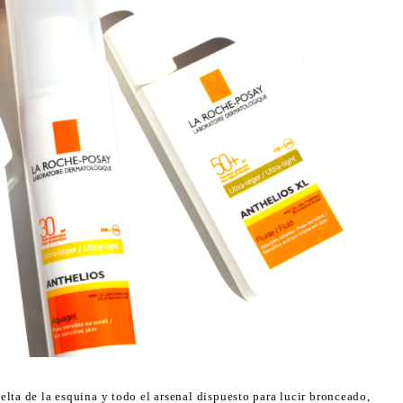
elta de la esquina y todo el arsenal dispuesto para lucir bronceado,