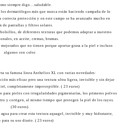
omo siempre digo....saludable.
, los dermatólogos más que nunca están haciendo campaña de lo
na correcta protección y en este campo se ha avanzado mucho en
n de pantallas y filtros solares.
 bolsillos, de diferentes texturas que podemos adaptar a nuestros
sonales, en aceite, cremas, brumas.
y mejorados que no tienen porque aportar grasa a la piel e incluso
algunos con color.
ta su famosa linea Anthelios XL con varias novedades:
ción más eficaz pero una textura ultra ligera, invisible y sin dejar
piel, completamente imperceptible. ( 23 euros)
 para pieles con irregularidades pigmentarías, los primeros polvos
tro y corrigen, al mismo tiempo que protegen la piel de los rayos.
(30 euros).
 agua para crear esta textura aquagel, invisible y muy hidratante,
o para su uso diario. ( 23 euros)