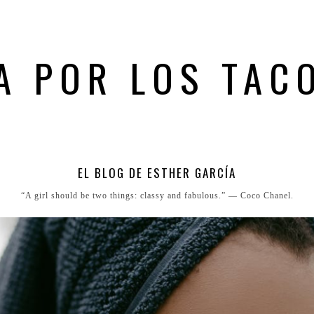
A POR LOS TAC
EL BLOG DE ESTHER GARCÍA
“A girl should be two things: classy and fabulous.” ― Coco Chanel.