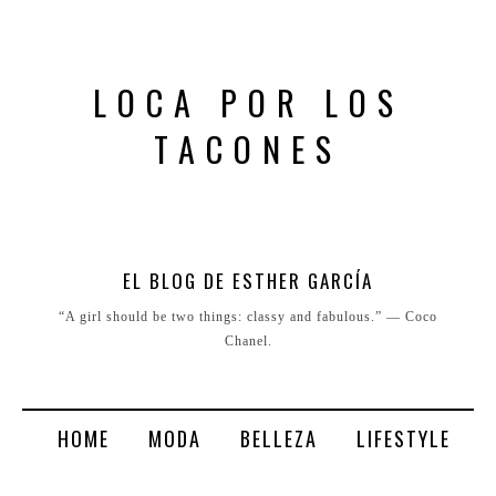
LOCA POR LOS
TACONES
EL BLOG DE ESTHER GARCÍA
“A girl should be two things: classy and fabulous.” ― Coco
Chanel.
HOME
MODA
BELLEZA
LIFESTYLE