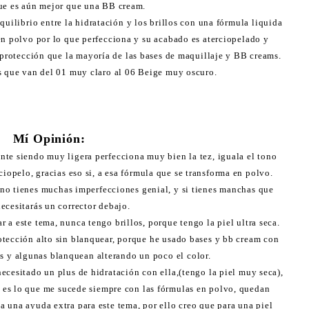
ue es aún mejor que una BB cream.
quilibrio entre la hidratación y los brillos con una fórmula liquida
en polvo por lo que perfecciona y su acabado es aterciopelado y
 protección que la mayoría de las bases de maquillaje y BB creams.
s que van del 01 muy claro al 06 Beige muy oscuro.
Mí Opinión:
nte siendo muy ligera perfecciona muy bien la tez, iguala el tono
ciopelo, gracias eso si, a esa fórmula que se transforma en polvo.
 no tienes muchas imperfecciones genial, y si tienes manchas que
necesitarás un corrector debajo.
r a este tema, nunca tengo brillos, porque tengo la piel ultra seca.
tección alto sin blanquear, porque he usado bases y bb cream con
os y algunas blanquean alterando un poco el color.
necesitado un plus de hidratación con ella,(tengo la piel muy seca),
 es lo que me sucede siempre con las fórmulas en polvo, quedan
 una ayuda extra para este tema, por ello creo que para una piel