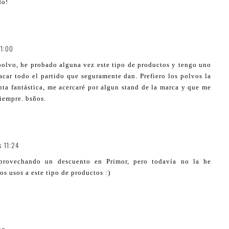
do!
11:00
polvo, he probado alguna vez este tipo de productos y tengo uno
acar todo el partido que seguramente dan. Prefiero los polvos la
ta fantástica, me acercaré por algun stand de la marca y que me
iempre. bsños.
s 11:24
rovechando un descuento en Primor, pero todavía no la he
s usos a este tipo de productos :)