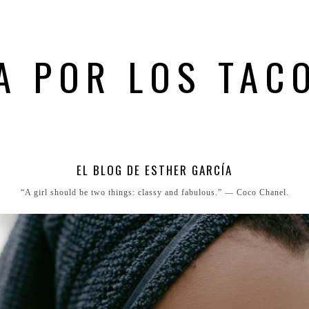
A POR LOS TAC
EL BLOG DE ESTHER GARCÍA
“A girl should be two things: classy and fabulous.” ― Coco Chanel.