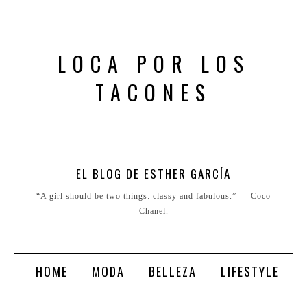
LOCA POR LOS
TACONES
EL BLOG DE ESTHER GARCÍA
“A girl should be two things: classy and fabulous.” ― Coco
Chanel.
HOME
MODA
BELLEZA
LIFESTYLE