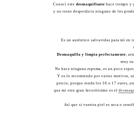
Conocí este
desmaquillante
hace tiempo y y
y no tiene desperdicio ninguno de los prod
Es un auténtico salvavidas para mí en 
Desmaquilla y limpia perfectamente
, ar
muy su
No hace ninguna espuma, es un poco espeso
Y os lo recomiendo por varios motivos, uno
precio, porque ronda los 16 o 17 euros, un
que mi otro gran favoritísimo es el
desmaqu
Así que si vuestra piel es seca o sens