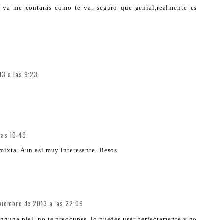
e ya me contarás como te va, seguro que genial,realmente es
13 a las 9:23
las 10:49
mixta. Aun asi muy interesante. Besos
viembre de 2013 a las 22:09
nguna piel, no te preocupes, lo puedes usar perfectamente y no