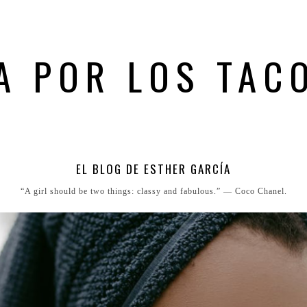
A POR LOS TAC
EL BLOG DE ESTHER GARCÍA
“A girl should be two things: classy and fabulous.” ― Coco Chanel.