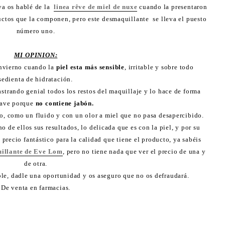
a os hablé de la
linea rêve de miel de nuxe
cuando la presentaron
uctos que la componen, pero este desmaquillante se lleva el puesto
número uno.
MI OPINION:
invierno cuando la
piel esta más sensible
, irritable y sobre todo
sedienta de hidratación.
rastrando genial todos los restos del maquillaje y lo hace de forma
ave porque
no contiene jabón.
, como un fluido y con un olor a miel que no pasa desapercibido.
 de ellos sus resultados, lo delicada que es con la piel, y por su
 precio fantástico para la calidad que tiene el producto, ya sabéis
illante de Eve Lom
, pero no tiene nada que ver el precio de una y
de otra.
ible, dadle una oportunidad y os aseguro que no os defraudará.
De venta en farmacias.