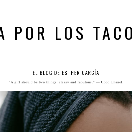
A POR LOS TAC
EL BLOG DE ESTHER GARCÍA
“A girl should be two things: classy and fabulous.” ― Coco Chanel.