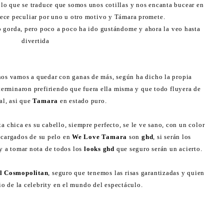
 lo que se traduce que somos unos cotillas y nos encanta bucear en
rece peculiar por uno u otro motivo y Támara promete.
gorda, pero poco a poco ha ido gustándome y ahora la veo hasta
divertida
nos vamos a quedar con ganas de más, según ha dicho la propia
 terminaron prefiriendo que fuera ella misma y que todo fluyera de
al, asi que
Tamara
en estado puro.
a chica es su cabello, siempre perfecto, se le ve sano, con un color
ncargados de su pelo en
We Love Tamara
son
ghd
, si serán los
y a tomar nota de todos los
looks ghd
que seguro serán un acierto.
al Cosmopolitan
, seguro que tenemos las risas garantizadas y quien
cio de la celebrity en el mundo del espectáculo.