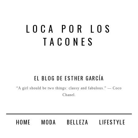
LOCA POR LOS
TACONES
EL BLOG DE ESTHER GARCÍA
“A girl should be two things: classy and fabulous.” ― Coco
Chanel.
HOME
MODA
BELLEZA
LIFESTYLE