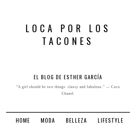
LOCA POR LOS
TACONES
EL BLOG DE ESTHER GARCÍA
“A girl should be two things: classy and fabulous.” ― Coco
Chanel.
HOME
MODA
BELLEZA
LIFESTYLE