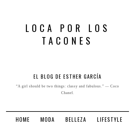
LOCA POR LOS
TACONES
EL BLOG DE ESTHER GARCÍA
“A girl should be two things: classy and fabulous.” ― Coco
Chanel.
HOME
MODA
BELLEZA
LIFESTYLE