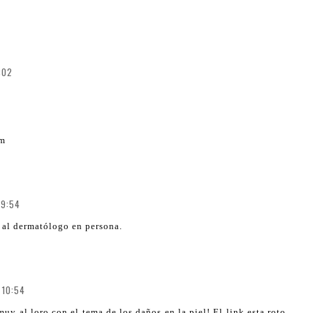
:02
om
 9:54
r al dermatólogo en persona.
 10:54
y al loro con el tema de los daños en la piel! El link esta roto,