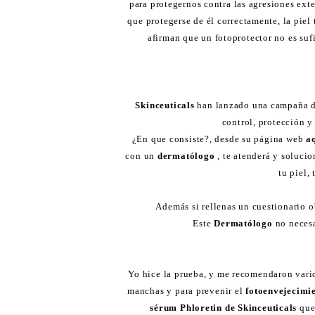
para protegernos contra las agresiones ext
que protegerse de él correctamente, la pie
afirman que un fotoprotector no es suf
Skinceuticals
han lanzado una campaña d
control, protección y
¿En que consiste?, desde su página web
a
con un
dermatólogo
, te atenderá y solucio
tu piel,
Además si rellenas un cuestionario o
Este
Dermatólogo
no necesa
Yo hice la prueba, y me recomendaron vario
manchas y para prevenir el
fotoenvejecimi
sérum Phloretin de Skinceuticals
que