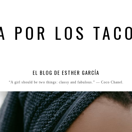
A POR LOS TAC
EL BLOG DE ESTHER GARCÍA
“A girl should be two things: classy and fabulous.” ― Coco Chanel.