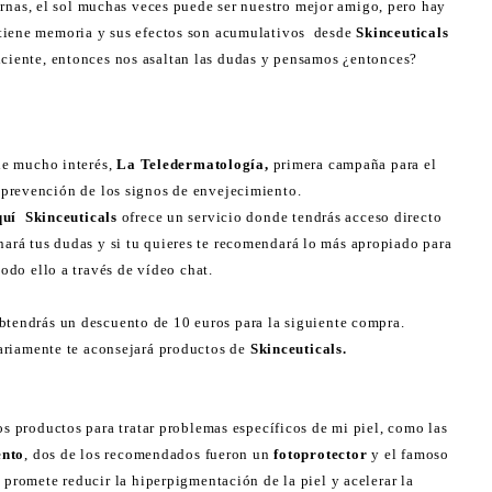
ernas, el sol muchas veces puede ser nuestro mejor amigo, pero hay
l tiene memoria y sus efectos son acumulativos desde
Skinceuticals
iciente, entonces nos asaltan las dudas y pensamos ¿entonces?
e mucho interés,
La
Teledermatología,
primera campaña para el
 prevención de los signos de envejecimiento.
quí Skinceuticals
ofrece un servicio donde tendrás acceso directo
nará tus dudas y si tu quieres te recomendará lo más apropiado para
 todo ello a través de vídeo chat.
btendrás un descuento de 10 euros para la siguiente compra.
riamente te aconsejará productos de
Skinceuticals.
s productos para tratar problemas específicos de mi piel, como las
ento
, dos de los recomendados fueron un
fotoprotector
y el famoso
 promete reducir la hiperpigmentación de la piel y acelerar la