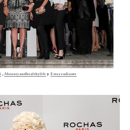
i
,
Abeautyandhealthylife
y
Estoyradiante