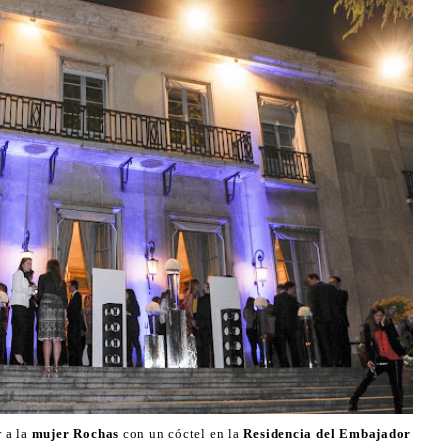
 a la
mujer Rochas
con un cóctel en la
Residencia del Embajador