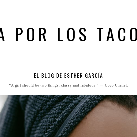
A POR LOS TAC
EL BLOG DE ESTHER GARCÍA
“A girl should be two things: classy and fabulous.” ― Coco Chanel.