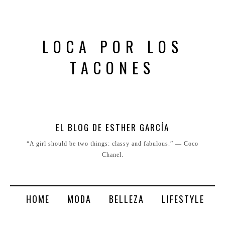
LOCA POR LOS
TACONES
EL BLOG DE ESTHER GARCÍA
“A girl should be two things: classy and fabulous.” ― Coco
Chanel.
HOME
MODA
BELLEZA
LIFESTYLE