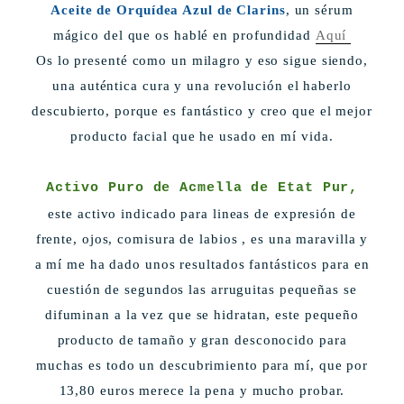
Aceite de Orquídea Azul de Clarins
, un s
érum
mágico del que os habl
é en pro
fundidad
Aquí
Os lo presenté como un milagro y eso sigue siendo,
u
na
auténtica cura y una revolución el haberlo
descubierto, porque es fan
t
ástico y creo que el mejor
producto facial que he usado en m
í vida.
Activo Puro de Acmella de Etat Pur,
es
te activo indicado para lineas de expresión de
frente
, ojos, comisura de labios , es una maravill
a y
a mí me ha dado unos resultados fantásticos para en
cuestión de segund
os las arruguitas
pequ
eñas se
difuminan a la vez que se hidratan,
este pequeño
producto de
tamañ
o y gran des
conocido para
muchas es todo un descubrimiento para mí, que por
13,80 euros merece la pena y mucho probar.