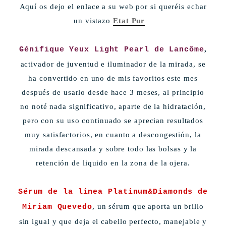
Aq
uí os dejo e
l enlace a su web por si quer
éis echar
un vistazo
Etat Pur
,
Génifique
Yeux Light Pearl
de Lancôme
activador de juventud e iluminador de la mirada, se
ha convertido en uno de mis favoritos este me
s
después de usarlo
desde hace 3 meses, al principio
no noté nada significativo, aparte de la hidratación,
pero con su uso continuado se aprecian resultados
muy satisfactorios, en cuanto a descongestión, la
mirada descansada y sobre todo las bolsas y la
reten
ción de liquido en la zona de la ojera.
Sérum de la linea
Platinum&D
iamonds de
, un sérum que aporta un brillo
Miria
m Quevedo
sin igual y que deja el cabello perfecto, manejable y