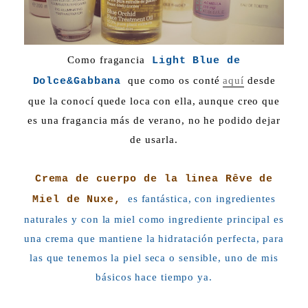
Como fragancia
Light Blue de
que como os conté
aquí
desde
Dolce&Gabbana
que la conocí quede loca con ella, aunque creo que
es una fragancia más de verano, no he podido dejar
de usarla.
Crema de cuerpo de la linea Rêve de
es fantástica
, con ingredientes
Mi
el de Nuxe,
naturales y con la miel co
mo ingrediente principal es
una crema que mantien
e la hidra
tación perfecta, para
las que tenemos la
piel seca o sensible
, uno de mis
básicos hace tiempo ya.