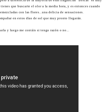
pero a diferencia de la mayoría de esas fragancias "frescas" es muy
o tienes que buscarte el olor a la media hora, y es entonces cuando
emezcladas con las flores...una delicia de sensaciones.
ompañar en estos días de sol que muy pronto llegarán.
arla y luego me contáis si tengo razón o no...