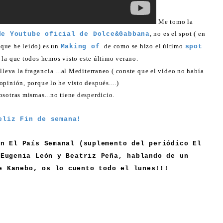
Me tomo la
, no es el spot ( en
e Youtube oficial de Dolce&Gabbana
 que he leído) es un
de como se hizo el último
Making of
spot
, la que todos hemos visto este último verano.
leva la fragancia ...al Mediterraneo ( conste que el vídeo no había
opinión, porque lo he visto después....)
osotras mismas...no tiene desperdicio.
eliz Fin de semana!
en El País Semanal (suplemento del periódico El
ªEugenia León y Beatriz Peña, hablando de un
e Kanebo, os lo cuento todo el lunes!!!