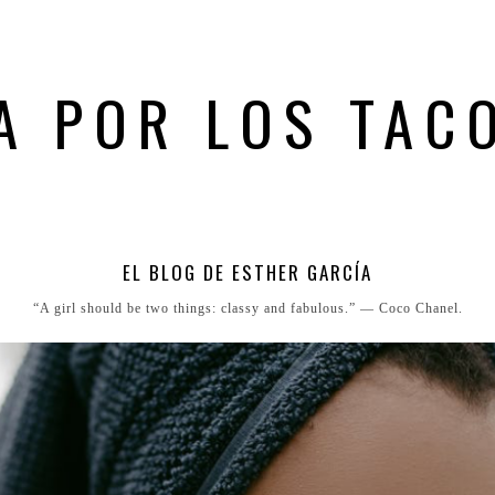
A POR LOS TAC
EL BLOG DE ESTHER GARCÍA
“A girl should be two things: classy and fabulous.” ― Coco Chanel.