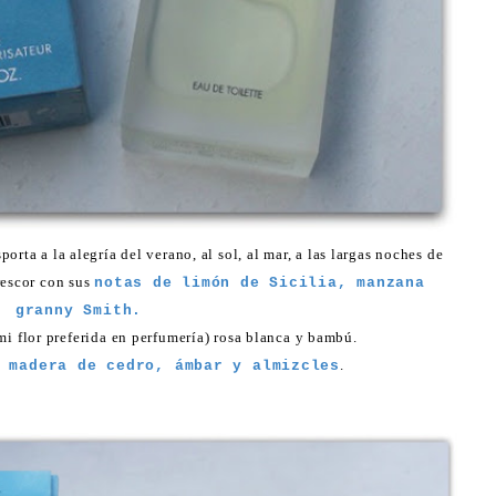
orta a la alegría del verano, al sol, al mar, a las largas noches de
rescor con sus
notas de limón de Sicilia, manzana
granny Smith.
mi flor preferida en perfumería) rosa blanca y bambú.
.
madera de cedro, ámbar y almizcles