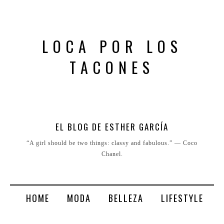
LOCA POR LOS
TACONES
EL BLOG DE ESTHER GARCÍA
“A girl should be two things: classy and fabulous.” ― Coco
Chanel.
HOME
MODA
BELLEZA
LIFESTYLE