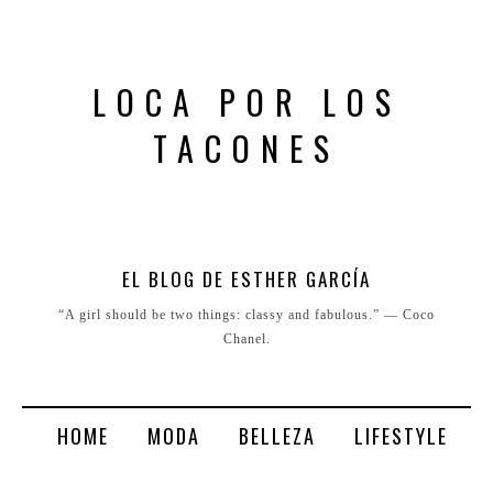
LOCA POR LOS
TACONES
EL BLOG DE ESTHER GARCÍA
“A girl should be two things: classy and fabulous.” ― Coco
Chanel.
HOME
MODA
BELLEZA
LIFESTYLE